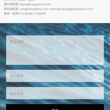
国内销售部: sales@clangsonic.com
国际销售部: info@clangsonic.com charlotte.wang@clangsonic.com
每周一到周六 8:00AM-17:00PM