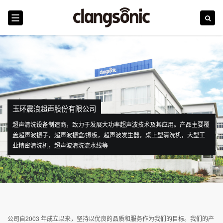
首页
震浪
玉环震浪超声股份有限公司
行业
超声清洗设备制造商，致力于发展大功率超声波技术及其应用。产品主要覆
产品
盖超声波振子，超声波振盒/振板，超声波发生器，桌上型清洗机，大型工
业精密清洗机，超声波清洗流水线等
技术革新
新闻
服务和培训
公司自2003 年成立以来，坚持以优良的品质和服务作为我们的目标。我们的产