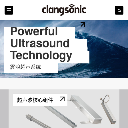
Powerful
首页
Ultrasound
Technology
震浪
行业
震浪超声系统
产品
技术革新
超声波核心组件
新闻
服务和培训