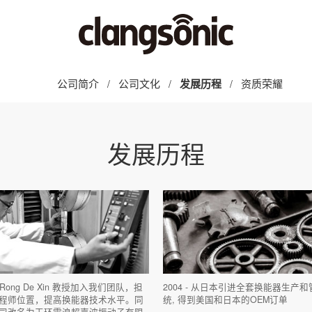
公司简介
公司文化
发展历程
资质荣耀
发展历程
品
技术革新
新闻
声波发生器
技术研发
展会
声波振盒/振板
行业应用
客户拜访
声波清洗机
应用项目
交流合作
声波换能器
超声波信息
它应用
 - Rong De Xin 教授加入我们团队，担
2004 - 从日本引进全套换能器生产
程师位置，提高换能器技术水平。同
统, 得到美国和日本的OEM订单
司改名为玉环震浪超声波振动子有限