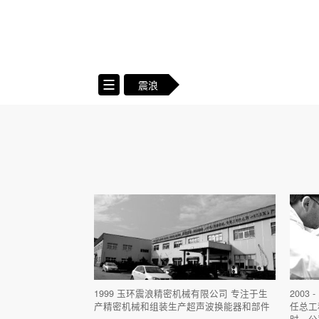
震浪
首页
震浪
行业
产
公司简介
3C行业
超
公司文化
汽车行业
超
发展历程
表面处理行业
超
资质荣耀
半导体行业
超
PCB行业
其
1999 玉环震浪精密机械有限公司 专注于生
2003
医疗行业
产精密机械和组装生产超声波换能器和部件
任总工
时，公