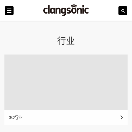
首页
行业
震浪
行业
产品
技术革新
新闻
3C行业
服务和培训